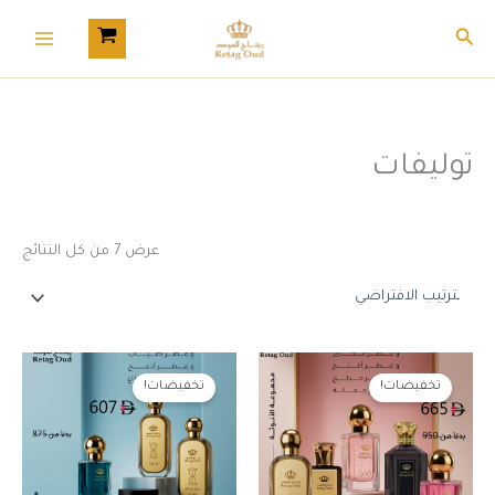
خطي
Main
البحث
لى
Menu
لمحتوى
توليفات
عرض ⁦7⁩ من كل النتائج
السعر
السعر
السعر
السعر
الأصلي
الحالي
الأصلي
الحالي
تخفيضات!
تخفيضات!
هو:
هو:
هو:
هو:
950,00 د.إ.
665,00 د.إ.
875,00 د.إ.
607,00 د.إ.