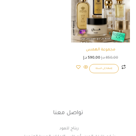
850,00 د.إ.
590,00 د.إ.
مجموعة الهمس
850,00
د.إ
590,00
د.إ
إضافة إلى السلة
تواصل معنا
ريتاج للعود