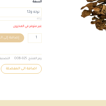
السعة
إزالة
غير متوفر في المخزون
إضافة إلى ا
رمز المنتج:
OOB-025
التصني
اضافة الى المفضلة