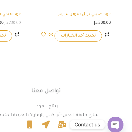
على
صفحة
عود صيني تربل سوبر اند وتر
عود هندي م
المنتج
500,00
د.إ
230,00
د.إ
00
تحديد أحد الخيارات
تحدي
تواصل معنا
ريتاج للعود
شارع خليفة ,العين -أبو ظبي ,الإمارات العربية المتح
Contact us