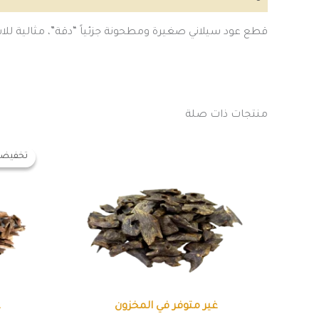
قطع عود سيلاني صغيرة ومطحونة جزئياً “دقة”، مثالية للاستخ
منتجات ذات صلة
ال
هناك
ال
تخفيضا
تخفيضا
العديد
هو:
0,00
من
الأشكال
المختلفة
لهذا
المنتج.
يمكن
اختيار
غير متوفر في المخزون
غ
الخيارات