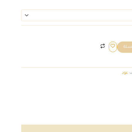
لسلة
ف:
عود