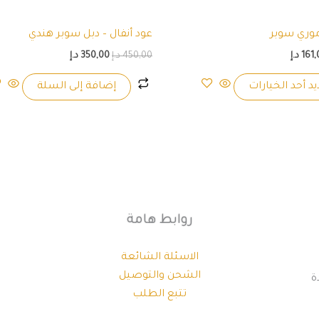
على
صفحة
وري سوبر
عود أنفال – دبل سوبر هندي
المنتج
161,
د.إ
450,00
د.إ
350,00
د.إ
د أحد الخيارات
إضافة إلى السلة
روابط هامة
الاسئلة الشائعة
الشحن والتوصيل
دة
تتبع الطلب