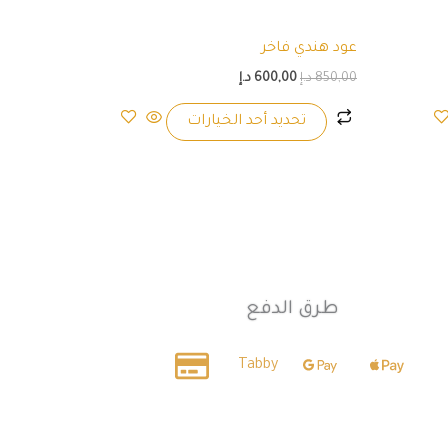
على
صفحة
عود هندي فاخر
المنتج
850,00
د.إ
600,00
د.إ
تحديد أحد الخيارات
طرق الدفع
Tabby