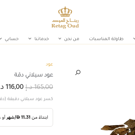
طاولة المناسبات
من نحن
خدماتنا
حسابي
عود
كمية
السعر
عود
عود سيلاني دقة
سيلاني
الأصلي
دقة
165,00
د.إ
116,00
د.
هو:
كسر عود سيلاني دقيقة (دقة)
165,00 د.إ.