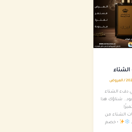
الشتاء
/
العروض
ي دفء الشتاء
ود… شتاؤك هذا
يزًا
 الشتاء من
• خصم