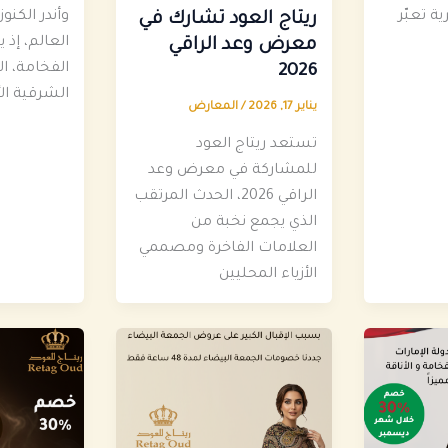
ة تعبّر
وأندر الكنو
ريتاج العود تشارك في
العالم، إذ 
معرض وعد الراقي
الفخامة، ال
2026
الشرقية الأ
يناير 17, 2026
/
المعارض
تستعد ريتاج العود
للمشاركة في معرض وعد
الراقي 2026، الحدث المرتقب
الذي يجمع نخبة من
العلامات الفاخرة ومصممي
الأزياء المحليين