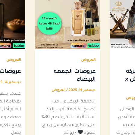
العروض
العروض
ركة
عروضات الجمعة
عروضات 
ش ×
البيضاء
ديسمبر 14, 2025
ديسمبر 14, 2025
/
العروض
عندما يلتق
روض
الجمعة البيضاء… حين
بفخامة الع
الوطني
تصبح الفخامة أقرب إليك
العام أكثر تم
امة تُهدى…
استثنائية لا تتكررخصم 30%
معخصومات
اسبة
على عطور مختارة من ريـتاج
ريتاج للعود
 الإمارات
للعود
• روائح
يصل