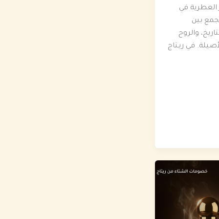
ز العطرية في
يجمع بين
تاريخ، والروح
صيلة. في ريـتاج