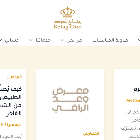
طاولة المناسبات
من نحن
خدماتنا
حسابي
المقالات
زم
كيف يُصنَ
الطبيعي؟
Uncateg
من الشجر
بكم في
الفاخر
 خاص
ديسمبر 31, 2025
، تتشرّف
المعارض
بالكم
يُعد العود