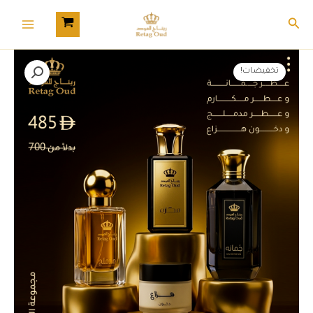
خطي
Main
البحث
لى
Menu
لمحتوى
كمية
السعر
السعر
مجموعة
تخفيضات!
المجد
الأصلي
الحالي
هو:
هو:
700,00 د.إ.
485,00 د.إ.