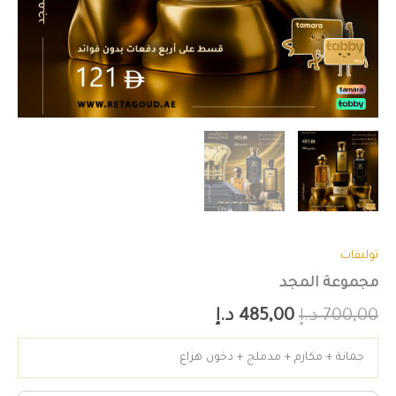
توليفات
مجموعة المجد
700,00
د.إ
485,00
د.إ
جمانة + مكارم + مدملج + دخون هزاع